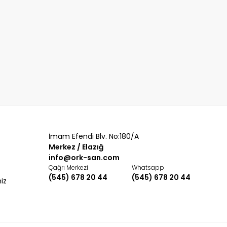
İmam Efendi Blv. No:180/A
Merkez / Elazığ
info@ork-san.com
Çağrı Merkezi
Whatsapp
(545) 678 20 44
(545) 678 20 44
miz