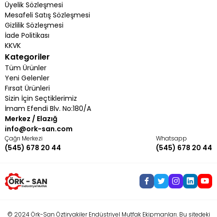
Üyelik Sözleşmesi
Mesafeli Satış Sözleşmesi
Gizlilik Sözleşmesi
İade Politikası
KKVK
Kategoriler
Tüm Ürünler
Yeni Gelenler
Fırsat Ürünleri
Sizin İçin Seçtiklerimiz
İmam Efendi Blv. No:180/A
Merkez / Elazığ
info@ork-san.com
Çağrı Merkezi
Whatsapp
(545) 678 20 44
(545) 678 20 44
© 2024 Örk-San Öztiryakiler Endüstriyel Mutfak Ekipmanları. Bu sitedeki