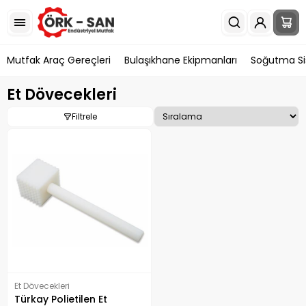
Mutfak Araç Gereçleri
Bulaşıkhane Ekipmanları
Soğutma Si
Et Dövecekleri
Filtrele
Et Dövecekleri
Türkay Polietilen Et