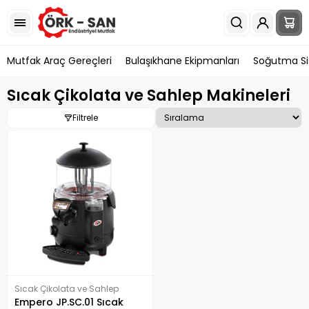
Mutfak Araç Gereçleri
Bulaşıkhane Ekipmanları
Soğutma Si
Sıcak Çikolata ve Sahlep Makineleri
Filtrele
Sıcak Çikolata ve Sahlep
Makineleri
Empero JP.SC.01 Sıcak