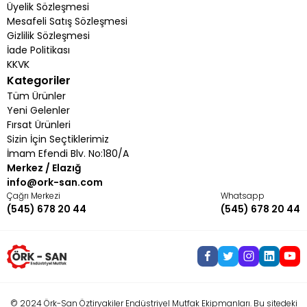
Üyelik Sözleşmesi
Mesafeli Satış Sözleşmesi
Gizlilik Sözleşmesi
İade Politikası
KKVK
Kategoriler
Tüm Ürünler
Yeni Gelenler
Fırsat Ürünleri
Sizin İçin Seçtiklerimiz
İmam Efendi Blv. No:180/A
Merkez / Elazığ
info@ork-san.com
Çağrı Merkezi
Whatsapp
(545) 678 20 44
(545) 678 20 44
© 2024 Örk-San Öztiryakiler Endüstriyel Mutfak Ekipmanları. Bu sitedeki