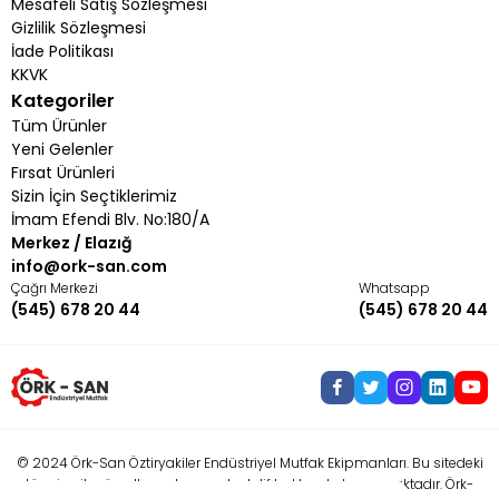
Mesafeli Satış Sözleşmesi
Gizlilik Sözleşmesi
İade Politikası
KKVK
Kategoriler
Tüm Ürünler
Yeni Gelenler
Fırsat Ürünleri
Sizin İçin Seçtiklerimiz
İmam Efendi Blv. No:180/A
Merkez / Elazığ
info@ork-san.com
Çağrı Merkezi
Whatsapp
(545) 678 20 44
(545) 678 20 44
© 2024 Örk-San Öztiryakiler Endüstriyel Mutfak Ekipmanları. Bu sitedeki
tüm içerik, görseller ve tasarımlar telif haklarıyla korunmaktadır. Örk-