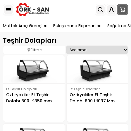
Mutfak Araç Gereçleri
Bulaşıkhane Ekipmanları
Soğutma Si
Teşhir Dolapları
Filtrele
Et Teşhir Dolapları
Et Teşhir Dolapları
Öztiryakiler Et Teşhir
Öztiryakiler Et Teşhir
Dolabı 800 L:1350 mm
Dolabı 800 L:1037 Mm
Bombe Camlı
Bombe Camlı