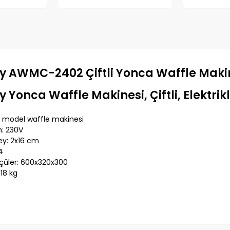
y AWMC-2402 Çiftli Yonca Waffle Makines
 Yonca Waffle Makinesi, Çiftli, Elektrikl
 model waffle makinesi
m: 230V
ey: 2x16 cm
4
çüler: 600x320x300
: 18 kg