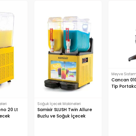
Meyve Sistem
Cancan 010
Tip Portaka
leri
Soğuk İçecek Makineleri
ono 20 Lt
Samixir SLUSH Twin Allure
çecek
Buzlu ve Soğuk İçecek
Dispenseri