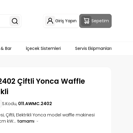
Giriş Yapın
Sepetim
 & Bar
İçecek Sistemleri
Servis Ekipmanları
02 Çiftli Yonca Waffle
kli
S.Kodu,
011.AWMC.2402
, Çiftli, Elektrikli Yonca model waffle makinesi
cm kW:..
tamamı