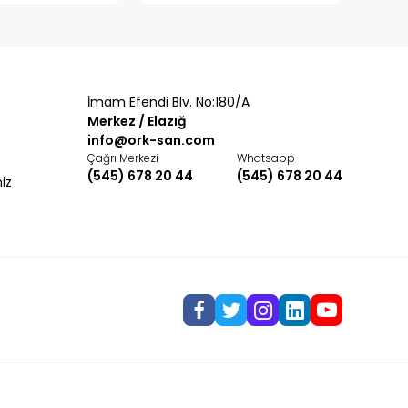
İmam Efendi Blv. No:180/A
Merkez / Elazığ
info@ork-san.com
Çağrı Merkezi
Whatsapp
(545) 678 20 44
(545) 678 20 44
miz