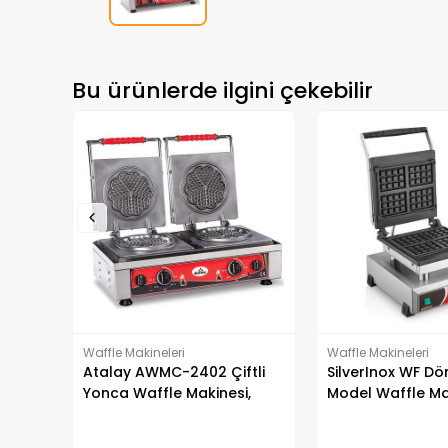
Bu ürünlerde ilgini çekebilir
Waffle Makineleri
Waffle Makineleri
tli
SilverInox WF Dörtlü Kare
SilverInox B23 Ka
,
Model Waffle Makinesi,
Waffle Makinesi, Ç
Elektrikli
Elektrikli