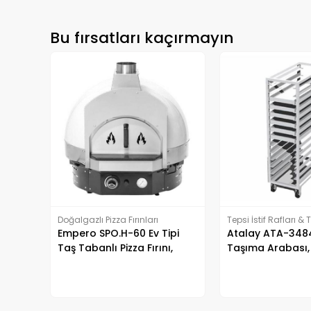
Bu fırsatları kaçırmayın
Doğalgazlı Pizza Fırınları
Tepsi İstif Rafları &
Empero SPO.H-60 Ev Tipi
Arabaları
Atalay ATA-3484
Taş Tabanlı Pizza Fırını,
Taşıma Arabası,
Gazlı, Beyaz
14 Tepsi Kapasite