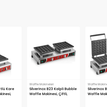
Waffle Makineleri
Waffle Makine
lpli Bubble
SilverInox B22 Kalpli Bubble
SilverInox 
iftli,
Waffle Makinesi, Çiftli,
Waffle Maki
Kapaklı, Elektrikli
Kapaklı, Ele