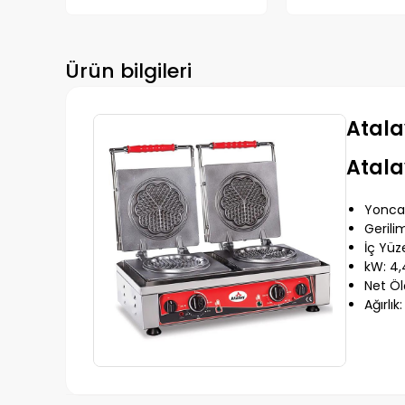
Ürün bilgileri
Atala
Atalay
Yonca
Gerili
İç Yüz
kW: 4,
Net Öl
Ağırlık