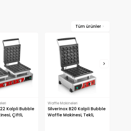
Tüm ürünler
Waffle Makineleri
Waffle
SilverInox B21 Kalpli Bubble
Silve
Waffle Makinesi, Tekli,
Bubbl
Elektrikli
Çiftli
leri
B20 Kalpli Bubble
nesi, Tekli,
ktrikli