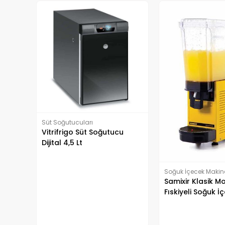
Süt Soğutucuları
Vitrifrigo Süt Soğutucu
Dijital 4,5 Lt
Soğuk İçecek Makine
Samixir Klasik M
Fıskiyeli Soğuk İ
Dispenseri