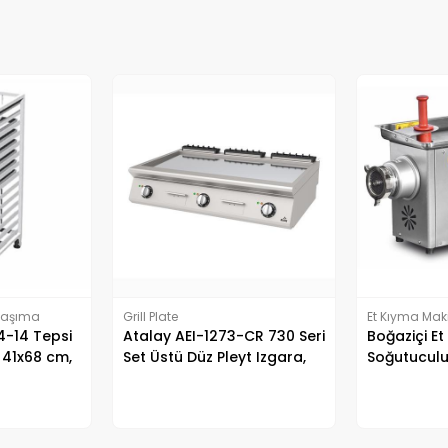
 Taşıma
Grill Plate
Et Kıyma Maki
-14 Tepsi
Atalay AEI-1273-CR 730 Seri
Boğaziçi Et
 41x68 cm,
Set Üstü Düz Pleyt Izgara,
Soğutuculu
li
120x73x30 cm, Krom,
Elektrikli